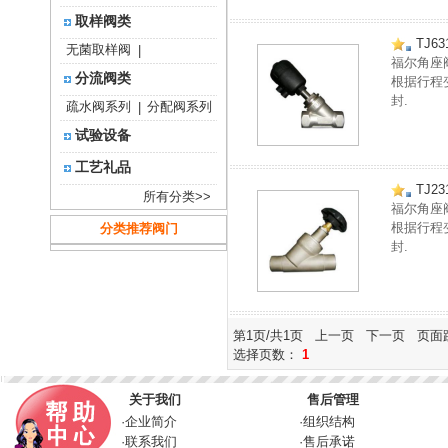
取样阀类
TJ6
无菌取样阀
|
福尔角座
分流阀类
根据行程
封.
疏水阀系列
分配阀系列
|
试验设备
工艺礼品
TJ2
所有分类>>
福尔角座
根据行程
分类推荐阀门
封.
第1页/共1页 上一页 下一页 页面
选择页数：
1
关于我们
售后管理
·
企业简介
·
组织结构
·
联系我们
·
售后承诺