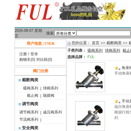
2026-08-07 星期
搜索
五
您的位置：
首页
>>
截断阀类
>> 
用户信息 | USER
子类列表：
碟阀系列
球阀系列
截止
注册
/
登录
选择品牌：
FUL
购物车(0)
对比框(0)
角座
阀门分类
手动角座
截断阀类
碟阀系列
球阀系列
|
截止阀
隔膜阀
|
手动
调节阀类
福尔角座
调节阀系列
减压阀系列
根据行程
|
封.
节流阀系列
|
安全阀类